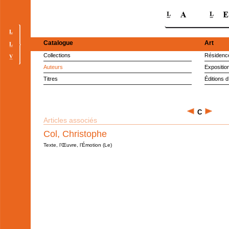
Catalogue
Art
Collections
Résidence
Auteurs
Expositio
Titres
Éditions d
C
Articles associés
Col, Christophe
Texte, l’Œuvre, l’Émotion (Le)